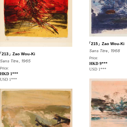
「215」Zao Wou-Ki
Sans Titre
, 1968
「213」Zao Wou-Ki
Price:
Sans Titre
, 1965
HKD 9***
Price:
USD 1***
HKD 1***
USD 1***