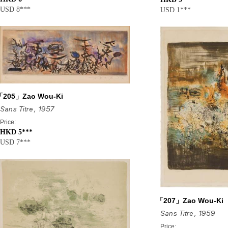
USD 8***
USD 1***
「205」Zao Wou-Ki
Sans Titre
, 1957
Price:
HKD 5***
USD 7***
「207」Zao Wou-Ki
Sans Titre
, 1959
Price: