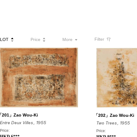
Filter
LOT
Price
More
「201」Zao Wou-Ki
「202」Zao Wou-Ki
Entre Deux Villes
, 1955
Two Trees
, 1955
Price:
Price:
HKD 6***
HKD 9***