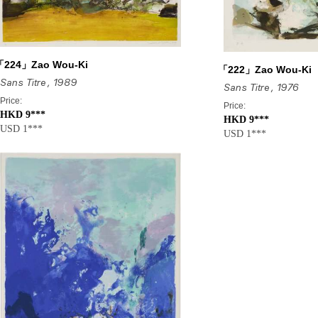
「224」Zao Wou-Ki
「222」Zao Wou-Ki
Sans Titre
, 1989
Sans Titre
, 1976
Price:
Price:
HKD 9***
HKD 9***
USD 1***
USD 1***