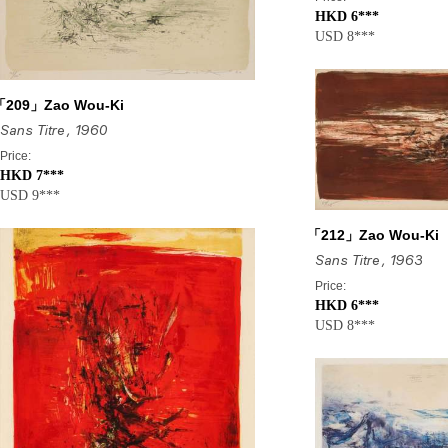
HKD 6***
USD 8***
「209」Zao Wou-Ki
Sans Titre
, 1960
Price:
HKD 7***
USD 9***
「212」Zao Wou-Ki
Sans Titre
, 1963
Price:
HKD 6***
USD 8***